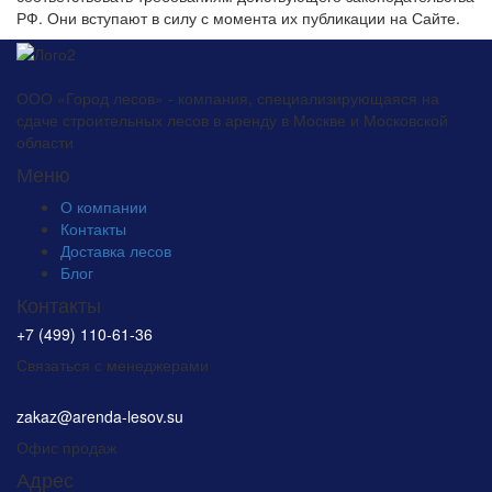
РФ. Они вступают в силу с момента их публикации на Сайте.
ООО «Город лесов» - компания, специализирующаяся на
сдаче строительных лесов в аренду в Москве и Московской
области
Меню
О компании
Контакты
Доставка лесов
Блог
Контакты
+7 (499) 110-61-36
Связаться с менеджерами
zakaz@arenda-lesov.su
Офис продаж
Адрес