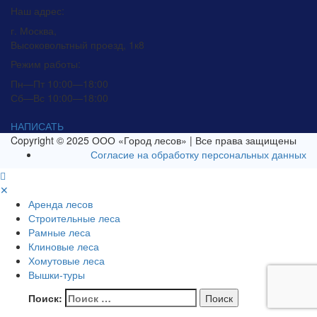
Наш адрес:
г. Москва,
Высоковольтный проезд, 1к8
Режим работы:
Пн—Пт 10:00—18:00
Сб—Вс 10:00—18:00
НАПИСАТЬ
Copyright © 2025 ООО «Город лесов» | Все права защищены
Согласие на обработку персональных данных
✕
Аренда лесов
Строительные леса
Рамные леса
Клиновые леса
Хомутовые леса
Вышки-туры
Поиск: